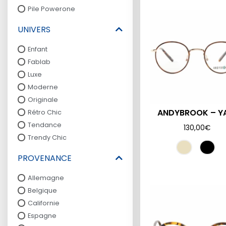
Pile Powerone
UNIVERS
Enfant
Fablab
Luxe
Moderne
Originale
ANDYBROOK – Y
Rétro Chic
Tendance
130,00
€
Trendy Chic
PROVENANCE
Allemagne
Belgique
Californie
Espagne