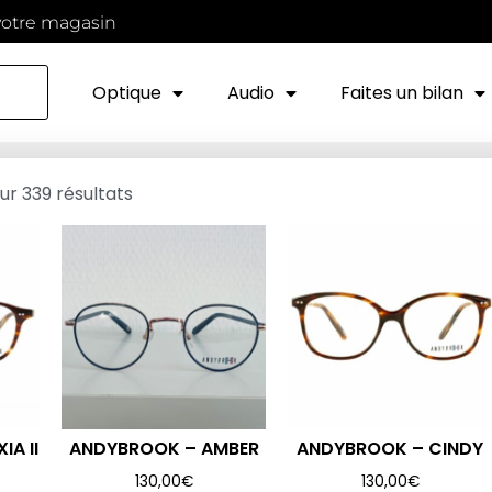
votre magasin
Optique
Audio
Faites un bilan
ur 339 résultats
IA II
ANDYBROOK – AMBER
ANDYBROOK – CINDY
130,00
€
130,00
€