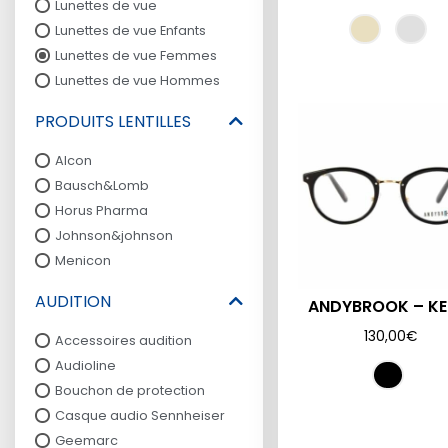
Lunettes de vue
Lunettes de vue Enfants
Lunettes de vue Femmes
Lunettes de vue Hommes
PRODUITS LENTILLES
Alcon
Bausch&Lomb
Horus Pharma
Johnson&johnson
Menicon
AUDITION
ANDYBROOK – KE
130,00
€
Accessoires audition
Audioline
Bouchon de protection
Casque audio Sennheiser
Geemarc