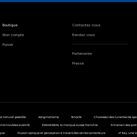
Boutique
Contactez-nous
Mon compte
Rendez-vous
Panier
Partenaires
Presse
us naturel possible
Astigmatisme
Binocle
Choisissez des lunettes de spo
ents troubles auditifs
EDWARDSON, la marque suisse frenchie.
Entretien des prot
ique
illusion optique et perception à travers des verres correcteurs.
JF Rey, une i