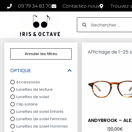
09 79 34 83 70
Contactez-nous
Trouvez 
Affichage de 1–25 s
Annuler les filtres
OPTIQUE
Accessoires
Lunettes de lecture
Lunettes de soleil
Clip solaire
Lunettes de soleil Enfants
Lunettes de soleil Femmes
ANDYBROOK – ALEX
Lunettes de soleil Hommes
120,00
€