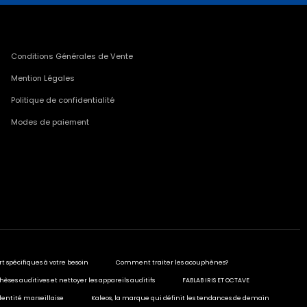
Conditions Générales de Vente
Mention Légales
Politique de confidentialité
Modes de paiement
rt spécifiques à votre besoin
Comment traiter les acouphènes?
hèses auditives et nettoyer les appareils auditifs
FABLAB IRIS ET OCTAVE
dentité marseillaise
Kaleos, la marque qui définit les tendances de demain