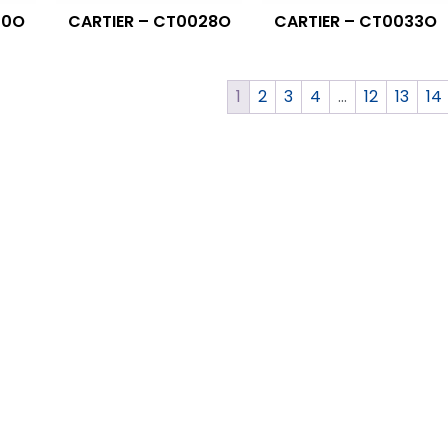
20O
CARTIER – CT0028O
CARTIER – CT0033O
1
2
3
4
…
12
13
14