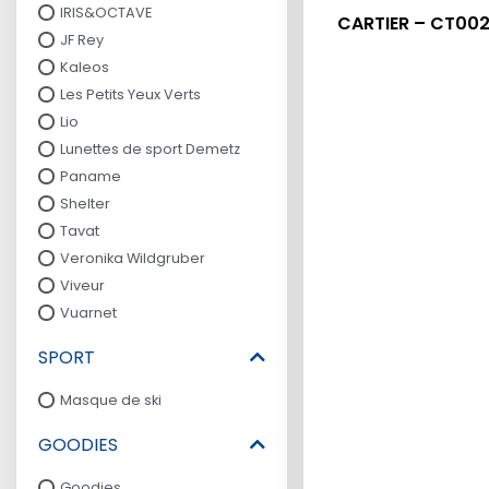
IRIS&OCTAVE
CARTIER – CT00
JF Rey
Kaleos
Les Petits Yeux Verts
Lio
Lunettes de sport Demetz
Paname
Shelter
Tavat
Veronika Wildgruber
Viveur
Vuarnet
SPORT
Masque de ski
GOODIES
Goodies