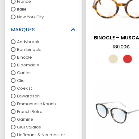
France
Italie
New York City
MARQUES
BINOCLE – MUSC
Andybrook
180,00
€
Bambinocle
Binocle
Bloomdale
Cartier
Clic
Coexist
Edwardson
Emmanuelle Khanh
French Retro
Gamine
GIGI Studios
Haffmans & Neumeister