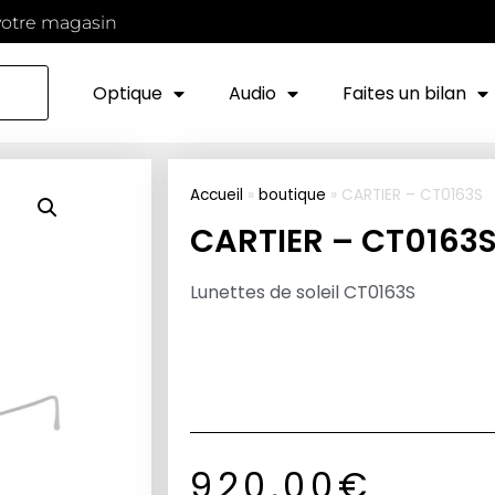
votre magasin
Optique
Audio
Faites un bilan
Accueil
»
boutique
»
CARTIER – CT0163S
CARTIER – CT0163
Lunettes de soleil CT0163S
920,00
€