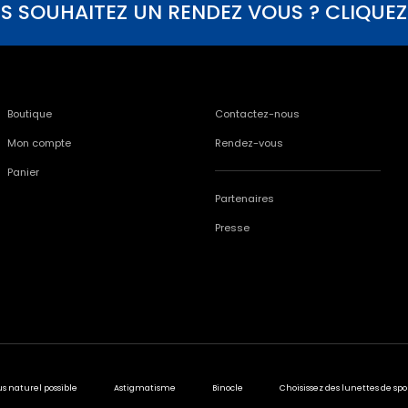
S SOUHAITEZ UN RENDEZ VOUS ? CLIQUEZ I
Boutique
Contactez-nous
Mon compte
Rendez-vous
Panier
Partenaires
Presse
us naturel possible
Astigmatisme
Binocle
Choisissez des lunettes de spo