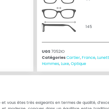
145
UGS
7052IO
Catégories
Cartier
,
France
,
Lunett
Hommes
,
Luxe
,
Optique
et vous êtes très exigeants en termes de qualité, d’excel
n et moderne, conçues dans un équilibre entre tradition