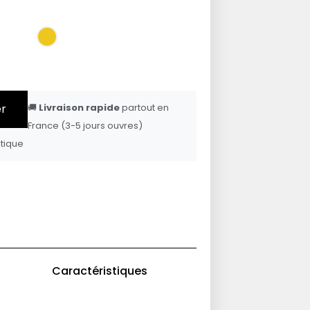
er
🚚
Livraison rapide
partout en
France (3-5 jours ouvres)
tique
Caractéristiques