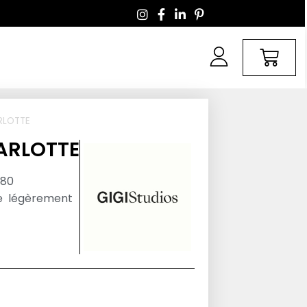
RLOTTE
HARLOTTE
480
e légèrement