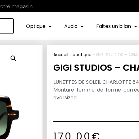
votre magasin
Optique
Audio
Faites un bilan
Accueil
»
boutique
»
GIGI STUDIOS – CHA
GIGI STUDIOS – C
LUNETTES DE SOLEIL CHARLOTTE 6
Monture femme de forme carré
oversized.
170,00
€