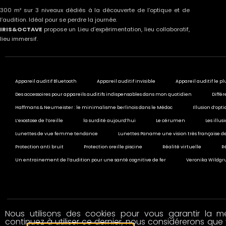
300 m² sur 3 niveaux dédiés à la découverte de l’optique et de
l’audition. Idéal pour se perdre la journée.
IRIS&OCTAVE
propose un Lieu d’expérimentation, lieu collaboratif,
lieu immersif.
Appareil auditif Bluetooth
Appareil auditif invisible
Appareil auditif le pl
Des accessoires pour appareils auditifs indispensables dans mon quotidien
Différ
Haffmans & Neumeister : le minimalisme berlinois dans le Médoc
Illusion d’opt
L’exostose de l’oreille
la surdité aujourd’hui
Le cérumen
Les illu
Lunettes de vue femme tendance
Lunettes Paname une vision très française de
Protection anti bruit
Protection oreille piscine
Réalité virtuelle
R
Un entrainement de l’audition pour une santé cognitive de fer
Veronika Wildgru
Nous utilisons des cookies pour vous garantir la mei
© 2020 All rights reserved
continuez à utiliser ce dernier, nous considérerons que 