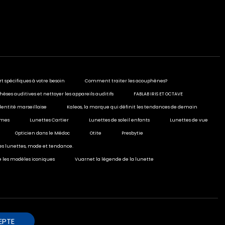
rt spécifiques à votre besoin
Comment traiter les acouphènes?
hèses auditives et nettoyer les appareils auditifs
FABLAB IRIS ET OCTAVE
dentité marseillaise
Kaleos, la marque qui définit les tendances de demain
ormes
Lunettes Cartier
Lunettes de soleil enfants
Lunettes de vue
Opticien dans le Médoc
Otite
Presbytie
ies lunettes, mode et tendance.
e les modèles iconiques
Vuarnet la légende de la lunette
EPTE