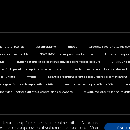
us naturel possible
Astigmatisme
Binocle
Choisissez des lunettes de spo
ents troubles auditifs
EDWARDSON, la marque suisse frenchie.
Entretien des prot
ique
illusion optique et perception à travers des verres correcteurs.
JF Rey, une i
sions d’optique et la compréhension de la vision
Les lentilles de contact sous toutes les f
 la lunette
Myopie
Nos Ateliers enfant seront de retour après le confinement
églage à distance des appareils auditifs
Remboursement appareils auditifs
Jol
ber : des lunettes d’artiste, Ã essayer dans le MÃ©doc
Viveur, marque Italienne, revisit
lleure expérience sur notre site. Si vous
vous acceptez l’utilisation des cookies. Voir
J'ACC