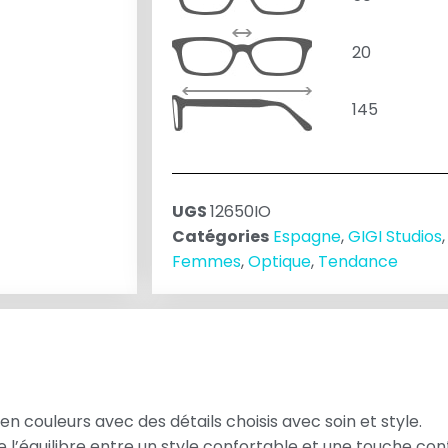
20
145
UGS
12650IO
Catégories
Espagne
,
GIGI Studios
Femmes
,
Optique
,
Tendance
en couleurs avec des détails choisis avec soin et style.
de l’équilibre entre un style confortable et une touche c