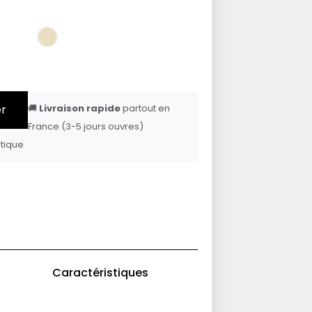
er
🚚
Livraison rapide
partout en
France (3-5 jours ouvres)
tique
Caractéristiques