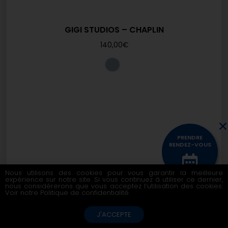
GIGI STUDIOS – CHAPLIN
140,00
€
PRENDRE
RENDEZ-VOUS
Nous utilisons des cookies pour vous garantir la meilleure
expérience sur notre site. Si vous continuez à utiliser ce dernier,
CONTACTEZ
nous considérerons que vous acceptez l’utilisation des cookies.
NOUS
Voir notre
Politique de confidentialité
.
J'ACCEPTE