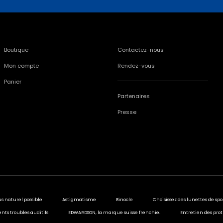
Boutique
Contactez-nous
Mon compte
Rendez-vous
Panier
Partenaires
Presse
us naturel possible
Astigmatisme
Binocle
Choisissez des lunettes de spo
ents troubles auditifs
EDWARDSON, la marque suisse frenchie.
Entretien des prot