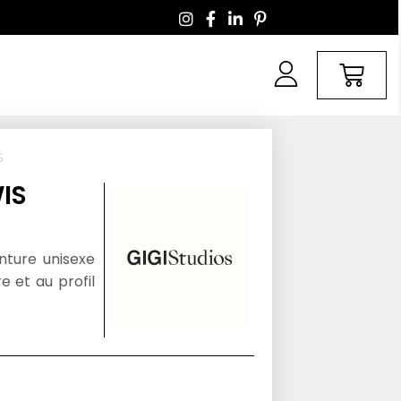
S
IS
nture unisexe
 et au profil