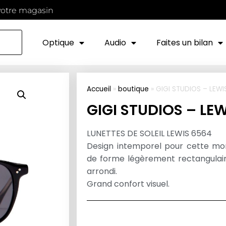
votre magasin
Optique
Audio
Faites un bilan
Accueil
»
boutique
»
GIGI STUDIOS – LEWI
GIGI STUDIOS – LEW
LUNETTES DE SOLEIL LEWIS 6564
Design intemporel pour cette mo
de forme légèrement rectangulaire
arrondi.
Grand confort visuel.