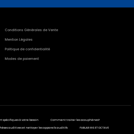
Conditions Générales de Vente
Mention Légales
Politique de confidentialité
Modes de paiement
rt spécifiques à votre besoin
Comment traiter les acouphènes?
hèses auditives et nettoyer les appareils auditifs
FABLAB IRIS ET OCTAVE