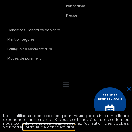
Partenaires
Presse
Conditions Générales de Vente
Mention Légales
Politique de confidentialité
Modes de paiement
PRENDRE
RENDEZ-VOUS
Nous utilisons des cookies pour vous garantir la meilleure
expérience sur notre site. Si vous continuez à utiliser ce dernier,
© 2020 All rights reserved
CONTACTEZ
nous considérerons que vous acceptez l’utilisation des cookies.
NOUS
Voir notre
Politique de confidentialité
.