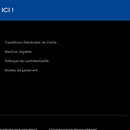
CI !
Conditions Générales de Vente
Mention Légales
Politique de confidentialité
Modes de paiement
rt spécifiques à votre besoin
Comment traiter les acouphènes?