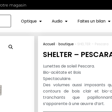
votre magasin
Optique
Audio
Faites un bilan
Accueil
»
boutique
»
SHELTER – Pescara
SHELTER – PESCAR
Lunettes de soleil Pescara.
Bio-acétate et Bois
Spectaculaire.
Des volumes aussi imposants qu’
contours de bois clair et bio-a
tranchants que papillonnan
s’apparente à une œuvre d’art.