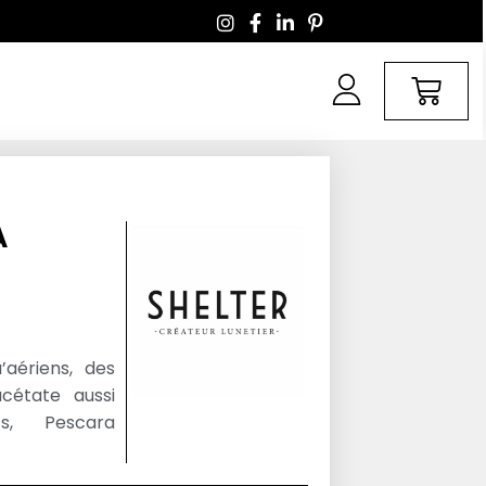
A
aériens, des
cétate aussi
ts, Pescara