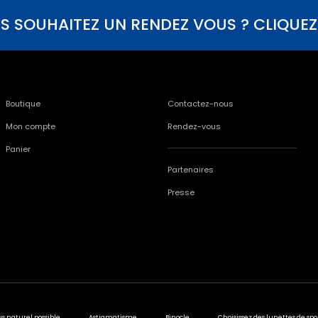
S SOUHAITEZ UN RENDEZ VOUS ? CLIQUEZ I
Boutique
Contactez-nous
Mon compte
Rendez-vous
Panier
Partenaires
Presse
us naturel possible
Astigmatisme
Binocle
Choisissez des lunettes de spo