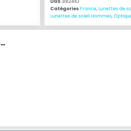
UGS
31824IO
Catégories
France
,
Lunettes de so
Lunettes de soleil Hommes
,
Optiqu
I…