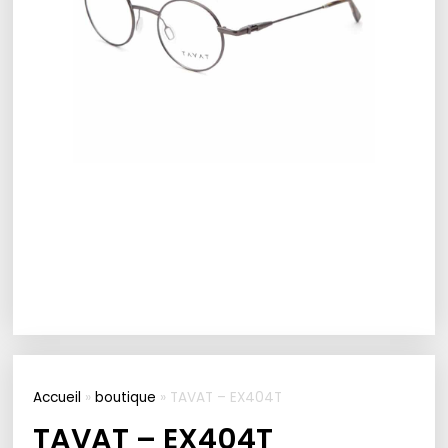
Accueil
»
boutique
»
TAVAT – EX404T
TAVAT – EX404T