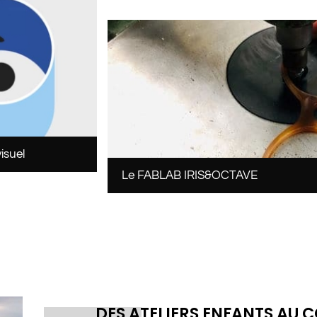
isuel
Le FABLAB IRIS&OCTAVE
DES ATELIERS ENFANTS AU 