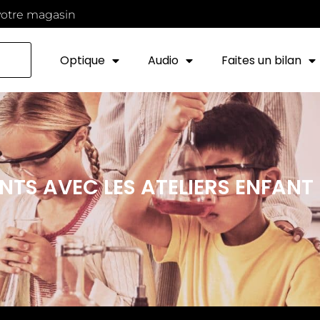
votre magasin
Optique
Audio
Faites un bilan
NTS AVEC LES ATELIERS ENFANT