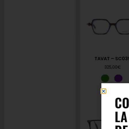
TAVAT – SC03
325,00
€