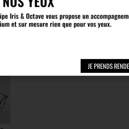
1
TAVAT – TT502
TAVAT – TT504
310,00
€
365,00
€
JE PRENDS REND
 –