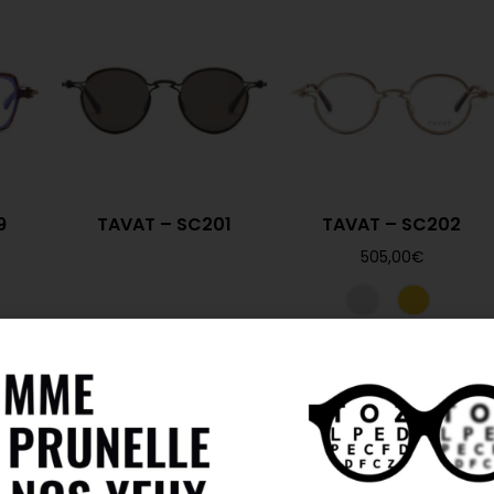
9
TAVAT – SC201
TAVAT – SC202
505,00
€