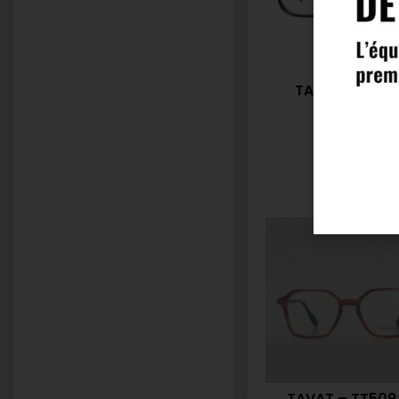
TAVAT – TT50
310,00
€
TAVAT – TT509