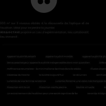
300 m² sur 3 niveaux dédiés à la découverte de l’optique et de
l’audition. Idéal pour se perdre la journée.
IRIS&OCTAVE
propose un Lieu d’expérimentation, lieu collaboratif,
lieu immersif.
Appareil auditif Bluetooth
Appareil auditif invisible
Appareil auditif le pl
Des accessoires pour appareils auditifs indispensables dans mon quotidien
Différ
Haffmans & Neumeister : le minimalisme berlinois dans le Médoc
Illusion d’opt
L’exostose de l’oreille
la surdité aujourd’hui
Le cérumen
Les illu
Lunettes de vue femme tendance
Lunettes Paname une vision très française de
Protection anti bruit
Protection oreille piscine
Réalité virtuelle
R
Un entrainement de l’audition pour une santé cognitive de fer
Veronika Wildgru