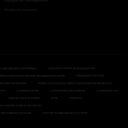
Politique de confidentialité
Modes de paiement
rt spécifiques à votre besoin
Comment traiter les acouphènes?
hèses auditives et nettoyer les appareils auditifs
FABLAB IRIS ET OCTAVE
dentité marseillaise
Kaleos, la marque qui définit les tendances de demain
ormes
Lunettes Cartier
Lunettes de soleil enfants
Lunettes de vue
Opticien dans le Médoc
Otite
Presbytie
ies lunettes, mode et tendance.
e les modèles iconiques
Vuarnet la légende de la lunette