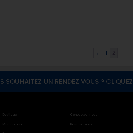
←
1
2
S SOUHAITEZ UN RENDEZ VOUS ? CLIQUEZ I
Boutique
Contactez-nous
Mon compte
Rendez-vous