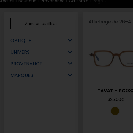
Accueil
»
boutique
»
Provenance
»
Californie
»
Page 2
Affichage de 26–41 
Annuler les filtres
OPTIQUE
UNIVERS
PROVENANCE
MARQUES
TAVAT – SC03
325,00
€