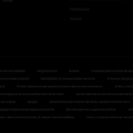
Panier
Partenaires
Presse
us naturel possible
Astigmatisme
Binocle
Choisissez des lunettes de spo
ents troubles auditifs
EDWARDSON, la marque suisse frenchie.
Entretien des prot
ique
illusion optique et perception à travers des verres correcteurs.
JF Rey, une i
sions d’optique et la compréhension de la vision
Les lentilles de contact sous toutes les f
 la lunette
Myopie
Nos Ateliers enfant seront de retour après le confinement
églage à distance des appareils auditifs
Remboursement appareils auditifs
Jol
ber : des lunettes d’artiste, Ã essayer dans le MÃ©doc
Viveur, marque Italienne, revisit