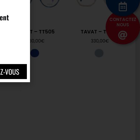
CONTACTEZ
NOUS
TAVAT – TT505
TAVAT – TT506
330,00
€
330,00
€
EZ-VOUS