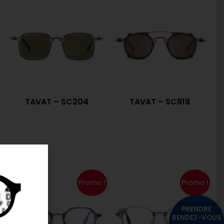
TAVAT – SC204
TAVAT – SC918
Promo !
Promo !
PRENDRE
RENDEZ-VOUS