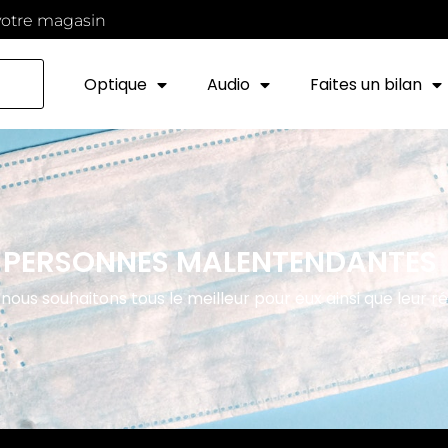
votre magasin
Optique
Audio
Faites un bilan
ES PERSONNES MALENTENDANTES
nous souhaitons tous le meilleur pour eux ainsi que leur ré