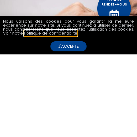
PRENDRE
RENDEZ-VOUS
Nous utilisons des cookies pour vous garantir la meilleure
expérience sur notre site. Si vous continuez à utiliser ce dernier,
CONTACTEZ
nous considérerons que vous acceptez l’utilisation des cookies.
NOUS
Voir notre
Politique de confidentialité
.
J'ACCEPTE