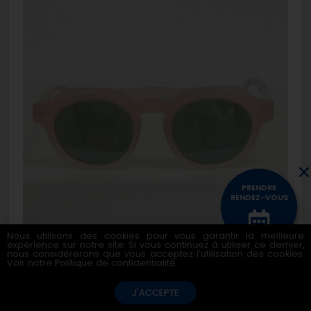
PRENDRE
RENDEZ-VOUS
Nous utilisons des cookies pour vous garantir la meilleure
expérience sur notre site. Si vous continuez à utiliser ce dernier,
CONTACTEZ
nous considérerons que vous acceptez l’utilisation des cookies.
VERONIKA WILDGRUBER – TRINITY
NOUS
Voir notre
Politique de confidentialité
.
J'ACCEPTE