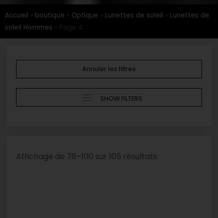
Accueil
»
boutique
»
Optique
»
Lunettes de soleil
»
Lunettes de
soleil Hommes
»
Page 4
Annuler les filtres
SHOW FILTERS
Affichage de 76–100 sur 105 résultats