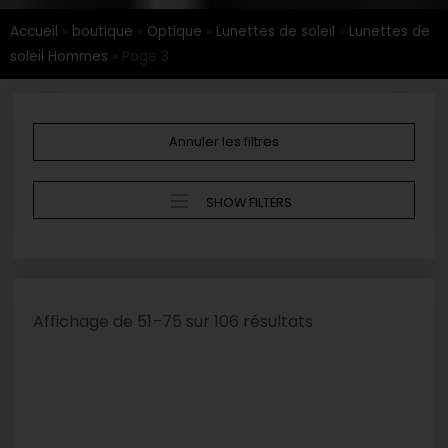
Accueil
»
boutique
»
Optique
»
Lunettes de soleil
»
Lunettes de
soleil Hommes
»
Page 3
Annuler les filtres
SHOW FILTERS
Affichage de 51–75 sur 106 résultats