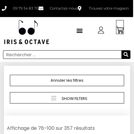
09 79 34 83 70
Contactez-nous
Trouvez votre magasin
Faites un bilan
Annuler les filtres
SHOW FILTERS
Affichage de 76–100 sur 357 résultats