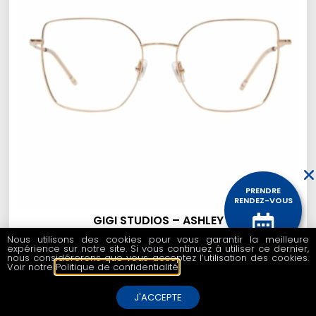
PRENDRE
RENDEZ-VOUS
GIGI STUDIOS – ASHLEY
Nous utilisons des cookies pour vous garantir la meilleure
200,00
€
expérience sur notre site. Si vous continuez à utiliser ce dernier,
CONTACTEZ
nous considérerons que vous acceptez l’utilisation des cookies.
NOUS
Voir notre
Politique de confidentialité
.
J'ACCEPTE