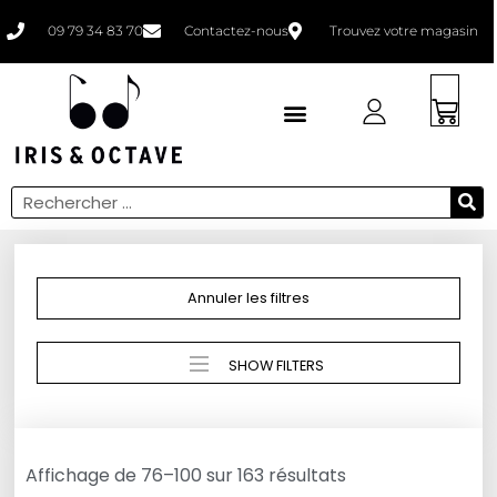
09 79 34 83 70
Contactez-nous
Trouvez votre magasin
Faites un bilan
Annuler les filtres
SHOW FILTERS
Affichage de 76–100 sur 163 résultats