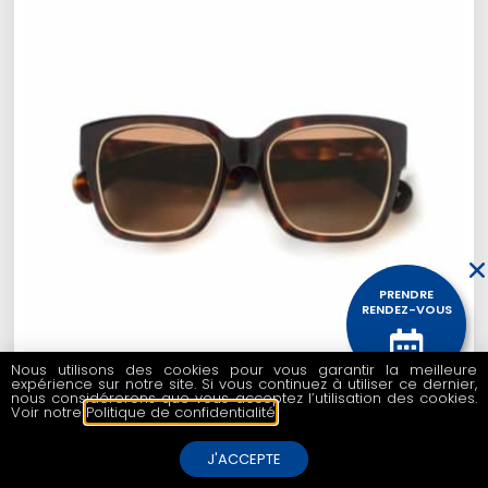
PRENDRE
RENDEZ-VOUS
Nous utilisons des cookies pour vous garantir la meilleure
expérience sur notre site. Si vous continuez à utiliser ce dernier,
CONTACTEZ
nous considérerons que vous acceptez l’utilisation des cookies.
NOUS
Voir notre
Politique de confidentialité
.
KALEOS – WILSON
199,00
€
J'ACCEPTE