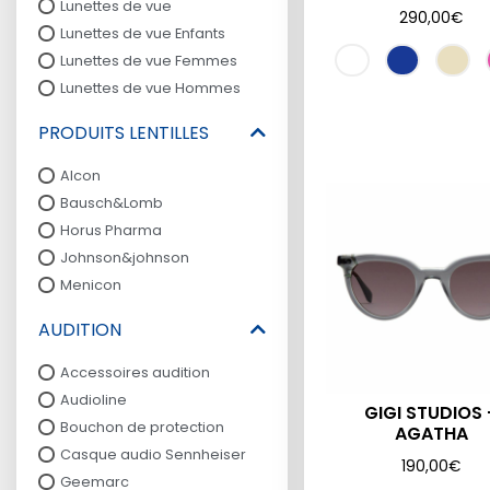
Lunettes de vue
290,00
€
Lunettes de vue Enfants
Lunettes de vue Femmes
Lunettes de vue Hommes
PRODUITS LENTILLES
Alcon
Bausch&Lomb
Horus Pharma
Johnson&johnson
Menicon
AUDITION
Accessoires audition
Audioline
GIGI STUDIOS 
Bouchon de protection
AGATHA
Casque audio Sennheiser
190,00
€
Geemarc