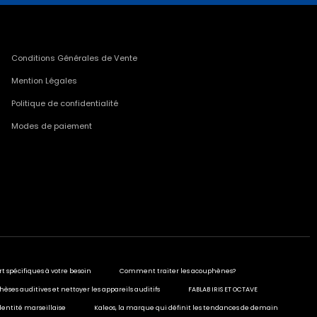
Conditions Générales de Vente
Mention Légales
Politique de confidentialité
Modes de paiement
rt spécifiques à votre besoin
Comment traiter les acouphènes?
hèses auditives et nettoyer les appareils auditifs
FABLAB IRIS ET OCTAVE
dentité marseillaise
Kaleos, la marque qui définit les tendances de demain