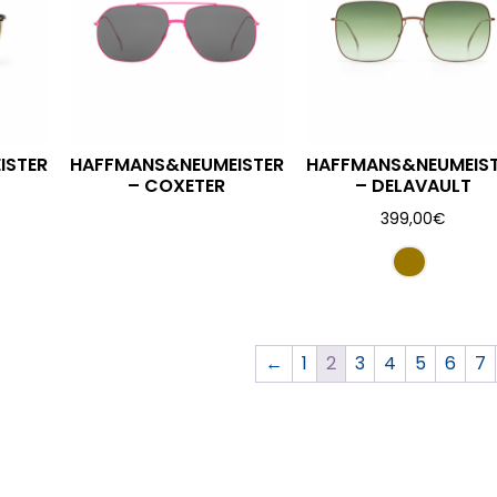
ISTER
HAFFMANS&NEUMEISTER
HAFFMANS&NEUMEIS
– COXETER
– DELAVAULT
399,00
€
←
1
2
3
4
5
6
7