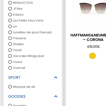
IRIS&OCTAVE
JF Rey
Kaleos
Les Petits Yeux Verts
Lio
Lunettes de sport Demetz
HAFFMANS&NEUME
Paname
– CORONA
Shelter
419,00
€
Tavat
Veronika Wildgruber
Viveur
Vuarnet
SPORT
Masque de ski
GOODIES
Goodies