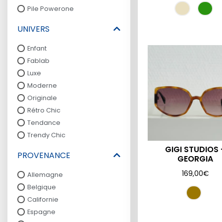
Pile Powerone
UNIVERS
Enfant
Fablab
Luxe
Moderne
Originale
Rétro Chic
Tendance
Trendy Chic
GIGI STUDIOS 
PROVENANCE
GEORGIA
169,00
€
Allemagne
Belgique
Californie
Espagne