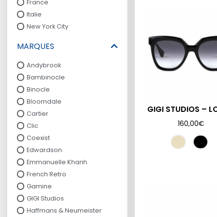
France
Italie
New York City
MARQUES
Andybrook
Bambinocle
Binocle
Bloomdale
GIGI STUDIOS – L
Cartier
160,00
€
Clic
Coexist
Edwardson
Emmanuelle Khanh
French Retro
Gamine
GIGI Studios
Haffmans & Neumeister