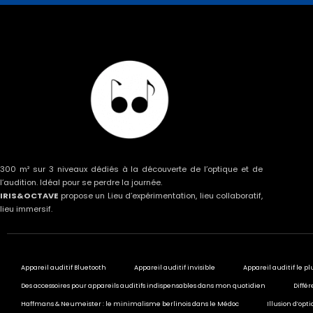
300 m² sur 3 niveaux dédiés à la découverte de l’optique et de
l’audition. Idéal pour se perdre la journée.
IRIS&OCTAVE
propose un Lieu d’expérimentation, lieu collaboratif,
lieu immersif.
Appareil auditif Bluetooth
Appareil auditif invisible
Appareil auditif le pl
Des accessoires pour appareils auditifs indispensables dans mon quotidien
Différ
Haffmans & Neumeister : le minimalisme berlinois dans le Médoc
Illusion d’opt