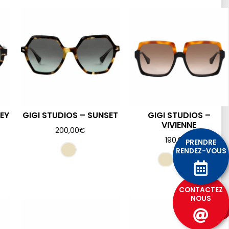
LEY
GIGI STUDIOS – SUNSET
GIGI STUDIOS –
VIVIENNE
200,00
€
190,00
€
PRENDRE
RENDEZ-VOUS
CONTACTEZ
NOUS
Promo 