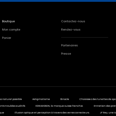
Boutique
Contactez-nous
Mon compte
Rendez-vous
Panier
Partenaires
Presse
us naturel possible
Astigmatisme
Binocle
Choisissez des lunettes de spo
ents troubles auditifs
EDWARDSON, la marque suisse frenchie.
Entretien des prot
ique
illusion optique et perception à travers des verres correcteurs.
JF Rey, une i